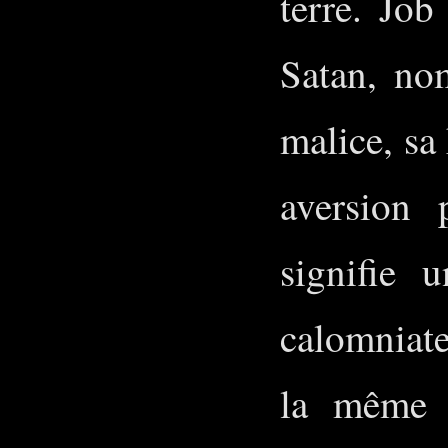
terre. Job
Satan, no
malice, sa
aversion 
signifie 
calomniat
la même s