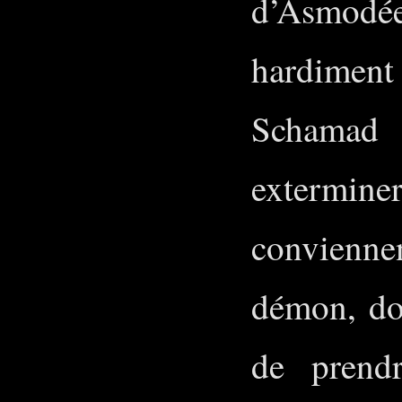
d’Asmodé
hardiment 
Schamad 
exterminer
convienn
démon, don
de prend