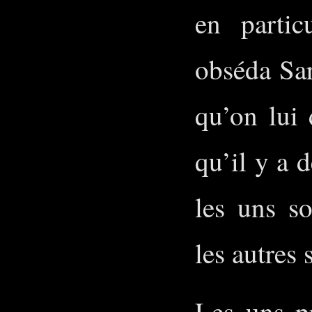
en parti
obséda Sar
qu’on lui 
qu’il y a 
les uns s
les autres 
Les uns pr