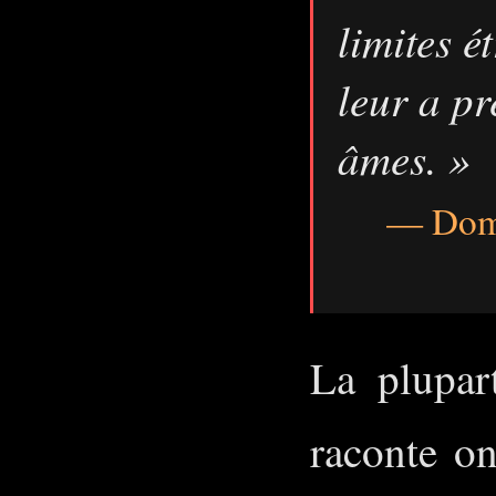
limites é
leur a pr
âmes. »
— Dom 
La plupar
raconte on