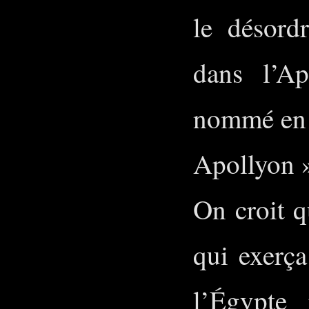
le désord
dans l’A
nommé en 
Apollyon »
On croit q
qui exerç
l’Égypte 