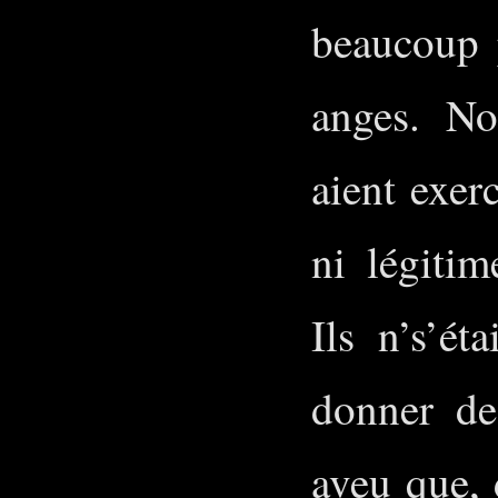
beaucoup 
anges. No
aient exer
ni légitim
Ils n’s’é
donner de
aveu que, 