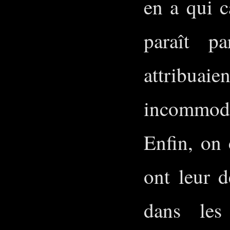
en a qui c
paraît p
attribuai
incommodi
Enfin, on 
ont leur d
dans les