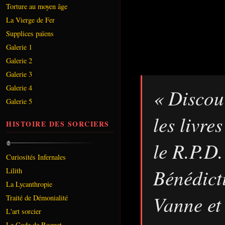
Torture au moyen âge
La Vierge de Fer
Supplices païens
Galerie 1
Galerie 2
Galerie 3
Galerie 4
« Discour
Galerie 5
les livre
HISTOIRE DES SORCIERS
le R.P.D
Curiosités Infernales
Bénédict
Lilith
La Lycanthropie
Vanne et
Traité de Démonialité
L'art sorcier
Le Code de Boguet