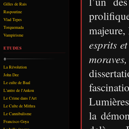
l’un des
Gilles de Rais
prolifiq
Raspoutine
Vlad Tepes
majeure,
Torquemada
Vampirisme
esprits e
ETUDES
moraves,
La Révolution
dissertat
John Dee
Le culte de Baal
fascinat
L'antre de l'Ankou
Lumières 
Le Crime dans l'Art
Le Culte de Mithra
la démon
Le Cannibalisme
Francisco Goya