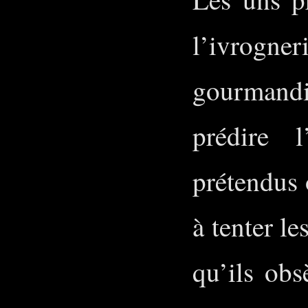
l’ivrogner
gourmand
prédire 
prétendus 
à tenter l
qu’ils obs