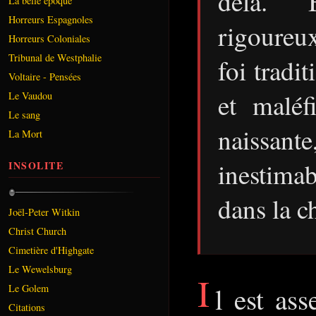
delà. B
La belle époque
Horreurs Espagnoles
rigoureu
Horreurs Coloniales
Tribunal de Westphalie
foi tradi
Voltaire - Pensées
et maléf
Le Vaudou
Le sang
naissan
La Mort
inestima
INSOLITE
dans la c
Joël-Peter Witkin
Christ Church
Cimetière d'Highgate
Le Wewelsburg
I
l est ass
Le Golem
Citations