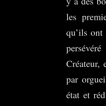
y a des bo
les premi
qu’ils ont
persévér
Créateur, 
par orguei
état et ré