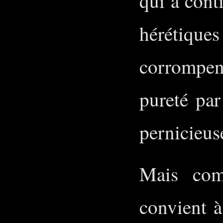
qui a conti
hérétiq
corrompent
pureté par
pernicieus
Mais com
convient 