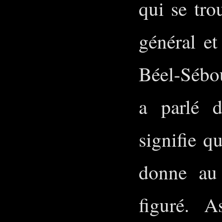
qui se tro
général et
Béel-Sébou
a parlé 
signifie q
donne au
figuré. 