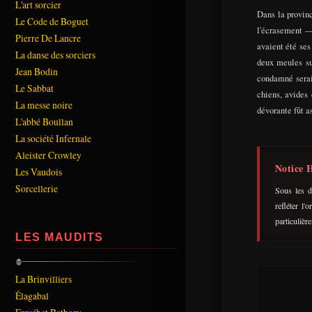
L'art sorcier
Dans la provin
Le Code de Boguet
l'écrasement — 
Pierre De Lancre
avaient été ses
La danse des sorciers
deux meules sup
Jean Bodin
condamné serait
Le Sabbat
chiens, avides 
La messe noire
dévorante fût a
L'abbé Boullan
La société Infernale
Aleister Crowley
Notice H
Les Vaudois
Sorcellerie
Sous les d
refléter l'
particulièr
LES MAUDITS
La Brinvilliers
Élagabal