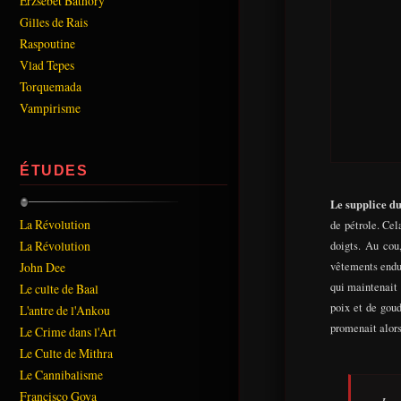
Erzsébet Bathory
Gilles de Rais
Raspoutine
Vlad Tepes
Torquemada
Vampirisme
ÉTUDES
Le supplice d
La Révolution
de pétrole. Cel
La Révolution
doigts. Au cou
John Dee
vêtements endui
qui maintenait
Le culte de Baal
poix et de goud
L'antre de l'Ankou
promenait alors
Le Crime dans l'Art
Le Culte de Mithra
Le Cannibalisme
Francisco Goya