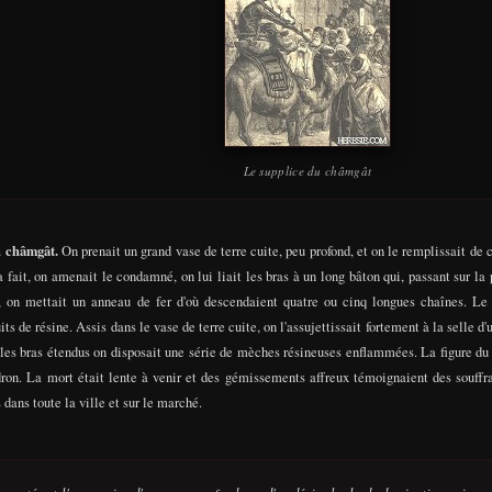
Le supplice du châmgât
u châmgât.
On prenait un grand vase de terre cuite, peu profond, et on le remplissait de 
a fait, on amenait le condamné, on lui liait les bras à un long bâton qui, passant sur la p
, on mettait un anneau de fer d'où descendaient quatre ou cinq longues chaînes. Le
ts de résine. Assis dans le vase de terre cuite, on l'assujettissait fortement à la selle d
 les bras étendus on disposait une série de mèches résineuses enflammées. La figure d
ron. La mort était lente à venir et des gémissements affreux témoignaient des souffra
 dans toute la ville et sur le marché.