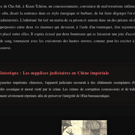
ce de Cha-Sdi, à Kiam Tchéou, un concussionnaire, convaincu de malversations infâme
afin, disait la sentence dans ce style énergique et barbare, de lui faire dégorger l'or e
 administrés. L'infortuné fut tiré un matin de sa prison et amené dans un des préaux où é
erposées entre deux vis énormes qui devaient, à l'aide d'un tourniquet, être rejointes 
 placé entre elles. Il expira écrasé par deux bourreaux qui se faisaient une joie d'acco
de sang, tournaient avec les exécuteurs des hautes œuvres, comme pour les exciter à e
ssouvie.
istorique : Les supplices judiciaires en Chine impériale
ynasties impériales chinoises, l'appareil judiciaire recourait à des châtiments exemplaires d
ordre cosmique et moral violé par le crime. Les crimes de corruption (concussion) et de trahi
ement sévèrement réprimés afin de préserver l'intégrité de l'État bureaucratique.