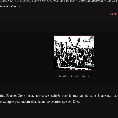
cruauté est l'expression d'une peur profonde ou d'un désir absolu de domination qui se 
leur d'autrui. »
— Essais s
Supplice de saint Pierre
aint Pierre.
Croix latine renversée utilisée pour le martyre de saint Pierre qui, par
assez digne pour mourir dans la même position que son Dieu.