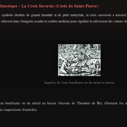
istorique : La Croix Inversée (Croix de Saint-Pierre)
e symbole chrétien de grande humilité et de piété martyriale, la croix renversée a traversé
 réinvesti dans l'imagerie occulte et sombre moderne pour signifier la subversion des valeurs ét
Supplice de l'eau bouillante ou du métal en fusion
eau bouillante ou du métal en fusion. Gravure de Théodore de Bry, illustrant les 
es inquisitions d'autrefois.