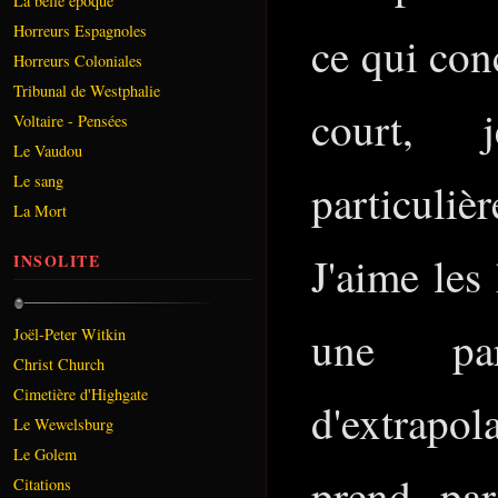
La belle époque
Horreurs Espagnoles
ce qui con
Horreurs Coloniales
Tribunal de Westphalie
court, 
Voltaire - Pensées
Le Vaudou
Le sang
particuli
La Mort
J'aime les 
INSOLITE
une part
Joël-Peter Witkin
Christ Church
Cimetière d'Highgate
d'extrapola
Le Wewelsburg
Le Golem
prend par
Citations