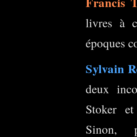
Francis T
livres à c
époques c
Sylvain R
deux inc
Stoker e
Sinon, 