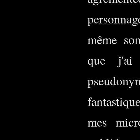
personnag
même son
que j'a
pseudony
fantastiqu
mes micro