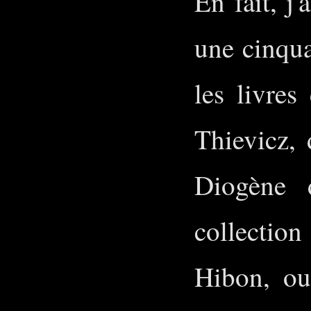
En fait, j
une cinqua
les livres
Thievicz,
Diogène 
collectio
Hibon, o