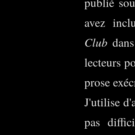
publié so
avez incl
Club
dans 
lecteurs po
prose exéc
J'utilise 
pas diffi