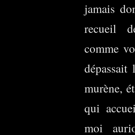
jamais do
recueil 
comme vou
dépassait 
murène, ét
qui accuei
moi auri