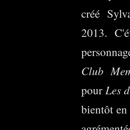
créé Syl
2013. C'é
personnag
Club Mem
Les d
pour
bientôt en
agrément