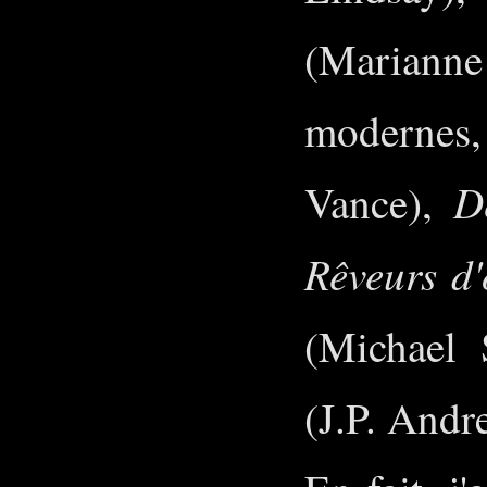
(Marian
moderne
D
Vance),
Rêveurs d
(Michael 
(J.P. Andr