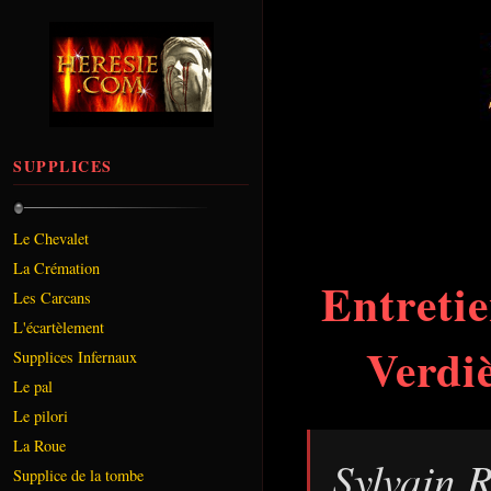
SUPPLICES
Le Chevalet
La Crémation
Entretie
Les Carcans
L'écartèlement
Verdiè
Supplices Infernaux
Le pal
Le pilori
La Roue
Sylvain R
Supplice de la tombe