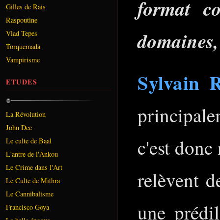
format co
Gilles de Rais
Raspoutine
domaines, 
Vlad Tepes
Torquemada
Vampirisme
Sylvain 
ETUDES
principale
La Révolution
John Dee
c'est donc
Le culte de Baal
L'antre de l'Ankou
Le Crime dans l'Art
relèvent d
Le Culte de Mithra
Le Cannibalisme
une prédil
Francisco Goya