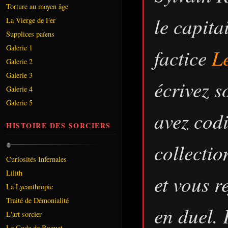
Torture au moyen âge
le capita
La Vierge de Fer
Supplices païens
Galerie 1
factice
L
Galerie 2
Galerie 3
écrivez 
Galerie 4
Galerie 5
avez cod
HISTOIRE DES SORCIERS
collectio
Curiosités Infernales
Lilith
et vous r
La Lycanthropie
Traité de Démonialité
en duel.
L'art sorcier
Le Code de Boguet