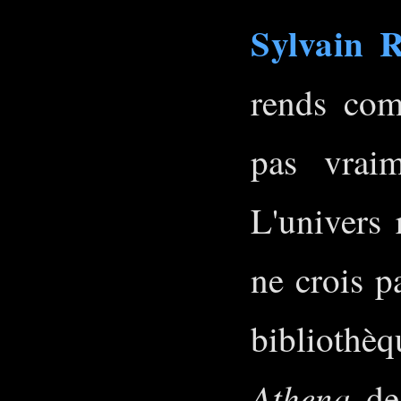
Sylvain 
rends com
pas vraim
L'univers 
ne crois p
bibliothè
Athena
de