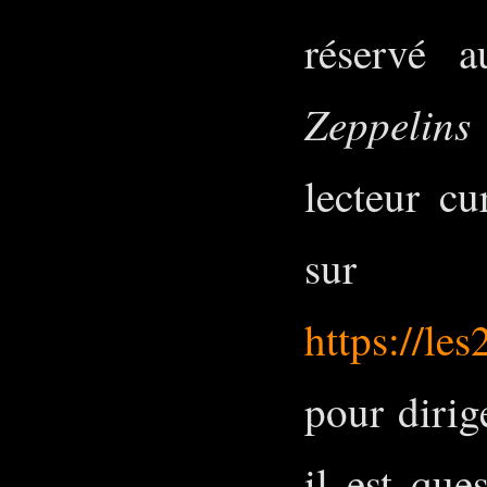
réservé 
Zeppelins
lecteur cu
su
https://le
pour dirig
il est que