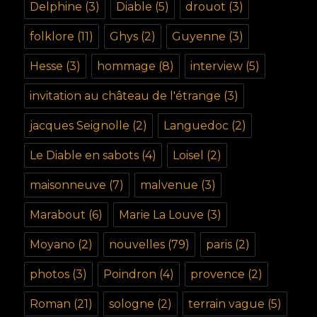
Delphine
(3)
Diable
(5)
drouot
(3)
folklore
(11)
Ghys
(2)
Guyenne
(3)
Hesse
(3)
hommage
(8)
interview
(5)
invitation au château de l'étrange
(3)
jacques Seignolle
(2)
Languedoc
(2)
Le Diable en sabots
(4)
Loisel
(2)
maisonneuve
(7)
malvenue
(3)
Marabout
(6)
Marie La Louve
(3)
Moyano
(2)
nouvelles
(79)
paris
(2)
photos
(3)
Poindron
(4)
provence
(2)
Roman
(21)
sologne
(2)
terrain vague
(5)