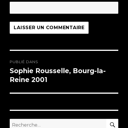
Navigation
PUBLIÉ DANS
de
Sophie Rousselle, Bourg-la-
Reine 2001
l’article
RE
Recherche