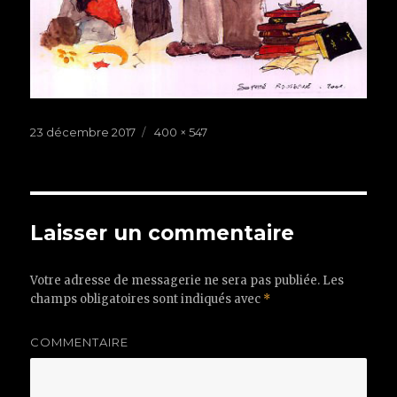
Publié
23 décembre 2017
Taille
400 × 547
le
réelle
Laisser un commentaire
Votre adresse de messagerie ne sera pas publiée.
Les
champs obligatoires sont indiqués avec
*
COMMENTAIRE