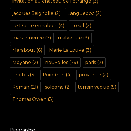
invitation au château de l'étrange
(3)
jacques Seignolle
(2)
Languedoc
(2)
Le Diable en sabots
(4)
Loisel
(2)
maisonneuve
(7)
malvenue
(3)
Marabout
(6)
Marie La Louve
(3)
Moyano
(2)
nouvelles
(79)
paris
(2)
photos
(3)
Poindron
(4)
provence
(2)
Roman
(21)
sologne
(2)
terrain vague
(5)
Thomas Owen
(3)
Biographie