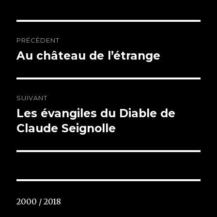
Navigation
PRÉCÉDENT
de
Au château de l’étrange
Article
précédent :
l’article
SUIVANT
Les évangiles du Diable de
Article
Claude Seignolle
suivant :
2000 / 2018