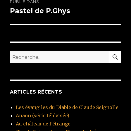
PUBLIÉ DANS
de
Pastel de P.Ghys
l’article
RE
Recherche
pour
:
ARTICLES RÉCENTS
Les évangiles du Diable de Claude Seignolle
Anaon (série télévisée)
Au château de l’étrange