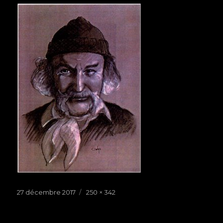
Publié
27 décembre 2017
Taille
250 × 342
le
réelle