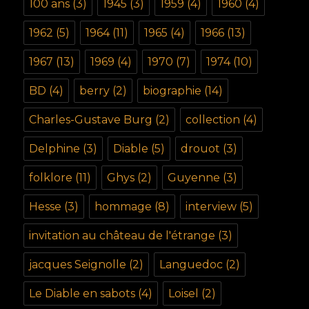
100 ans
(3)
1945
(3)
1959
(4)
1960
(4)
1962
(5)
1964
(11)
1965
(4)
1966
(13)
1967
(13)
1969
(4)
1970
(7)
1974
(10)
BD
(4)
berry
(2)
biographie
(14)
Charles-Gustave Burg
(2)
collection
(4)
Delphine
(3)
Diable
(5)
drouot
(3)
folklore
(11)
Ghys
(2)
Guyenne
(3)
Hesse
(3)
hommage
(8)
interview
(5)
invitation au château de l'étrange
(3)
jacques Seignolle
(2)
Languedoc
(2)
Le Diable en sabots
(4)
Loisel
(2)