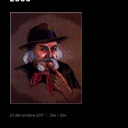
Publié
23 décembre 2017
Taille
254 × 324
le
réelle