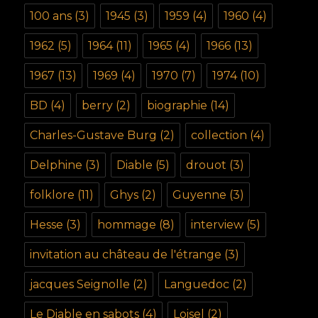
100 ans
(3)
1945
(3)
1959
(4)
1960
(4)
1962
(5)
1964
(11)
1965
(4)
1966
(13)
1967
(13)
1969
(4)
1970
(7)
1974
(10)
BD
(4)
berry
(2)
biographie
(14)
Charles-Gustave Burg
(2)
collection
(4)
Delphine
(3)
Diable
(5)
drouot
(3)
folklore
(11)
Ghys
(2)
Guyenne
(3)
Hesse
(3)
hommage
(8)
interview
(5)
invitation au château de l'étrange
(3)
jacques Seignolle
(2)
Languedoc
(2)
Le Diable en sabots
(4)
Loisel
(2)