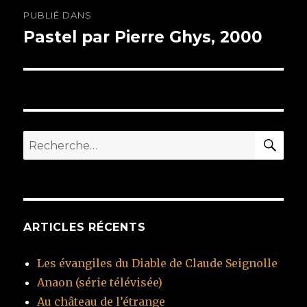
Navigation
PUBLIÉ DANS
de
Pastel par Pierre Ghys, 2000
l’article
RE
Recherche
pour
:
ARTICLES RÉCENTS
Les évangiles du Diable de Claude Seignolle
Anaon (série télévisée)
Au château de l’étrange