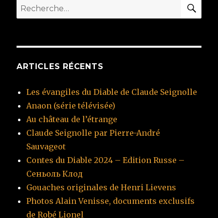
RE
Recherche
pour
:
ARTICLES RÉCENTS
Les évangiles du Diable de Claude Seignolle
Anaon (série télévisée)
Au château de l’étrange
Claude Seignolle par Pierre-André
Sauvageot
Contes du Diable 2024 – Edition Russe –
Сеньоль Клод
Gouaches originales de Henri Lievens
Photos Alain Venisse, documents exclusifs
de Robé Lionel