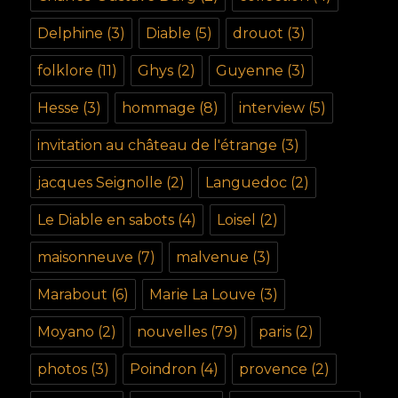
Delphine
(3)
Diable
(5)
drouot
(3)
folklore
(11)
Ghys
(2)
Guyenne
(3)
Hesse
(3)
hommage
(8)
interview
(5)
invitation au château de l'étrange
(3)
jacques Seignolle
(2)
Languedoc
(2)
Le Diable en sabots
(4)
Loisel
(2)
maisonneuve
(7)
malvenue
(3)
Marabout
(6)
Marie La Louve
(3)
Moyano
(2)
nouvelles
(79)
paris
(2)
photos
(3)
Poindron
(4)
provence
(2)