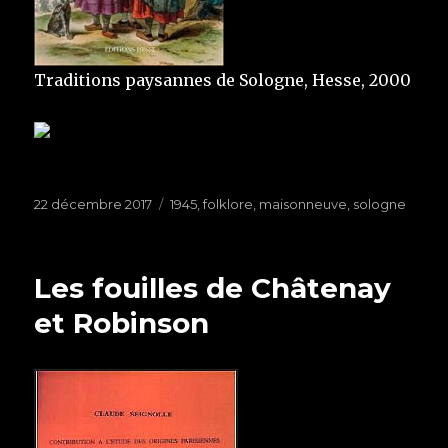
Traditions paysannes de Sologne, Hesse, 2000
Publié
22 décembre 2017
Étiquettes
1945
,
folklore
,
maisonneuve
,
sologne
le
Les fouilles de Châtenay
et Robinson