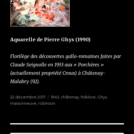
Aquarelle de Pierre Ghys (1990)
Florilège des découvertes gallo-romaines faites par
Claude Seignolle en 1933 aux « Porchères »
(actuellement propriété Croux) à Châtenay-
Malabry (92).
Publié
22 décembre 2017
Étiquettes
1945
,
châtenay
,
folklore
,
Ghys
,
le
maisonneuve
,
robinson