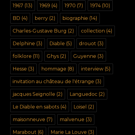
1967
(13)
1969
(4)
1970
(7)
1974
(10)
BD
(4)
berry
(2)
biographie
(14)
Charles-Gustave Burg
(2)
collection
(4)
Delphine
(3)
Diable
(5)
drouot
(3)
folklore
(11)
Ghys
(2)
Guyenne
(3)
Hesse
(3)
hommage
(8)
interview
(5)
invitation au château de l'étrange
(3)
jacques Seignolle
(2)
Languedoc
(2)
Le Diable en sabots
(4)
Loisel
(2)
maisonneuve
(7)
malvenue
(3)
Marabout
(6)
Marie La Louve
(3)