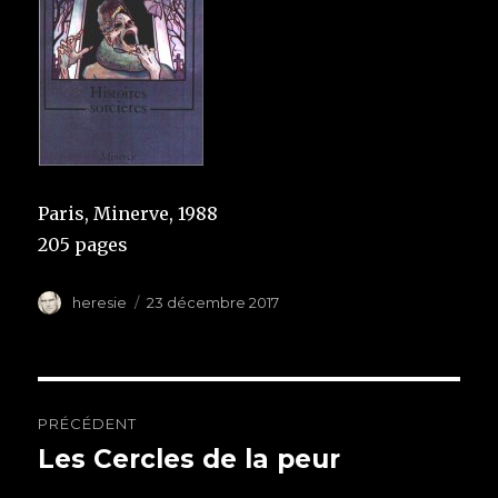
Paris, Minerve, 1988
205 pages
Auteur
heresie
Publié
23 décembre 2017
le
Navigation
PRÉCÉDENT
de
Les Cercles de la peur
Article
précédent :
l’article