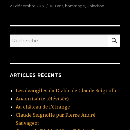
Publié
23 décembre 2017
Étiquettes
100 ans
,
hommage
,
Poindron
le
RE
Recherche
pour
:
ARTICLES RÉCENTS
Les évangiles du Diable de Claude Seignolle
Anaon (série télévisée)
Au château de l’étrange
Claude Seignolle par Pierre-André
Sauvageot