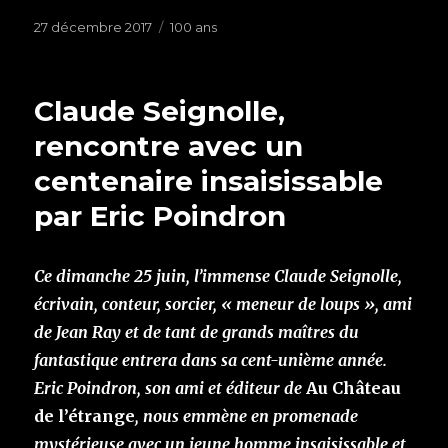
Publié
27 décembre 2017
Étiquettes
100 ans
le
Claude Seignolle,
rencontre avec un
centenaire insaisissable
par Eric Poindron
Ce dimanche 25 juin, l’immense Claude Seignolle,
écrivain, conteur, sorcier, « meneur de loups », ami
de Jean Ray et de tant de grands maîtres du
fantastique entrera dans sa cent-unième année.
Eric Poindron, son ami et éditeur de
Au Château
de l’étrange
, nous emmène en promenade
mystérieuse avec un jeune homme insaisissable et