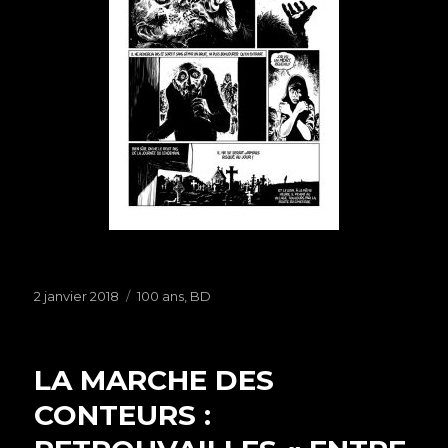
Publié
2 janvier 2018
Étiquettes
100 ans
,
BD
le
LA MARCHE DES
CONTEURS :