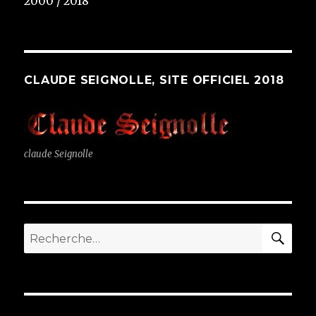
2000 / 2018
CLAUDE SEIGNOLLE, SITE OFFICIEL 2018
claude Seignolle
RE
Recherche
pour
: