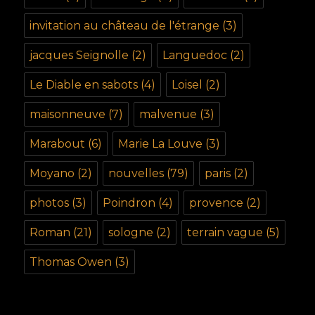
invitation au château de l'étrange
(3)
jacques Seignolle
(2)
Languedoc
(2)
Le Diable en sabots
(4)
Loisel
(2)
maisonneuve
(7)
malvenue
(3)
Marabout
(6)
Marie La Louve
(3)
Moyano
(2)
nouvelles
(79)
paris
(2)
photos
(3)
Poindron
(4)
provence
(2)
Roman
(21)
sologne
(2)
terrain vague
(5)
Thomas Owen
(3)