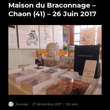
Maison du Braconnage –
Chaon (41) – 26 Juin 2017
Auteur
heresie
Publié
27 décembre 2017
Étiquettes
100 ans
le