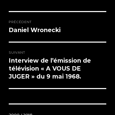
Navigation
PRÉCÉDENT
de
Daniel Wronecki
Article
précédent :
l’article
SUIVANT
Interview de l’émission de
Article
télévision « A VOUS DE
suivant :
JUGER » du 9 mai 1968.