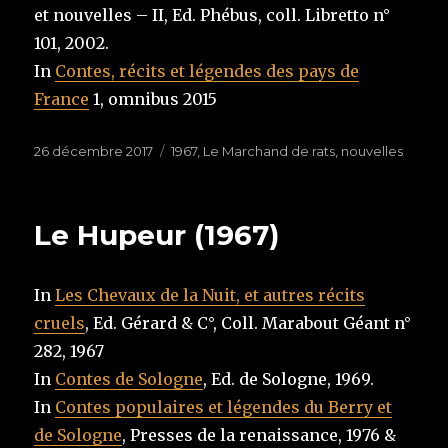
et nouvelles – II, Ed. Phébus, coll. Libretto n°
101, 2002.
In
Contes, récits et légendes des pays de
France
1, omnibus 2015
Publié
26 décembre 2017
Étiquettes
1967
,
Le Marchand de rats
,
nouvelles
le
Le Hupeur (1967)
In
Les Chevaux de la Nuit, et autres récits
cruels
, Ed. Gérard & C°, Coll. Marabout Géant n°
282, 1967
In
Contes de Sologne
, Ed. de Sologne, 1969.
In
Contes populaires et légendes du Berry et
de Sologne
, Presses de la renaissance, 1976 &