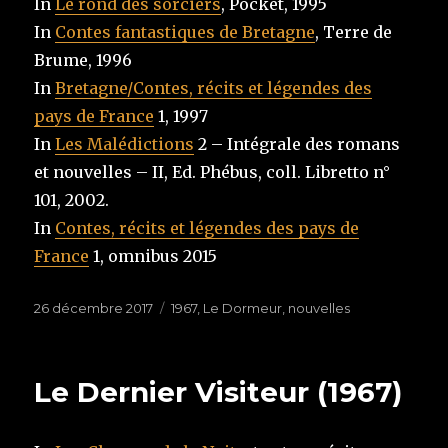
In
Le rond des sorciers
, Pocket, 1995
In
Contes fantastiques de Bretagne
, Terre de
Brume, 1996
In
Bretagne/Contes, récits et légendes des
pays de France
1, 1997
In
Les Malédictions
2 – Intégrale des romans
et nouvelles – II, Ed. Phébus, coll. Libretto n°
101, 2002.
In
Contes, récits et légendes des pays de
France
1, omnibus 2015
Publié
26 décembre 2017
Étiquettes
1967
,
Le Dormeur
,
nouvelles
le
Le Dernier Visiteur (1967)