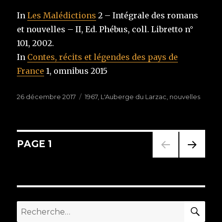
In
Les Malédictions
2 – Intégrale des romans
et nouvelles – II, Ed. Phébus, coll. Libretto n°
101, 2002.
In
Contes, récits et légendes des pays de
France
1, omnibus 2015
Publié
26 décembre 2017
Étiquettes
1967
,
L'Auberge du Larzac
,
nouvelles
le
Navigation
PAGE
1
PAG
des
E
SUIV
articles
ANT
E
RE
Recherche
pour