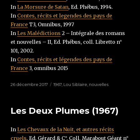
In
La Morsure de Satan
, Ed. Phébus, 1994.
In
Contes, récits et legendes des pays de
France
T3, Omnibus, 1997
In
Les Malédictions
2 – Intégrale des romans
et nouvelles – II, Ed. Phébus, coll. Libretto n°
101, 2002.
In
Contes, récits et légendes des pays de
France
3, omnibus 2015
Publié
26 décembre 2017
Étiquettes
1967
,
Lou Siblaire
,
nouvelles
le
Les Deux Plumes (1967)
In
Les Chevaux de la Nuit, et autres récits
cruels
, Ed. Gérard & C°, Coll. Marabout Géant n°