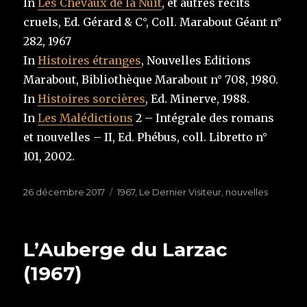
In
Les Chevaux de la Nuit
, et autres récits
cruels, Ed. Gérard & C°, Coll. Marabout Géant n°
282, 1967
In
Histoires étranges
, Nouvelles Editions
Marabout, Bibliothèque Marabout n° 708, 1980.
In
Histoires sorcières
, Ed. Minerve, 1988.
In
Les Malédictions
2 – Intégrale des romans
et nouvelles – II, Ed. Phébus, coll. Libretto n°
101, 2002.
Publié
26 décembre 2017
Étiquettes
1967
,
Le Dernier Visiteur
,
nouvelles
le
L’Auberge du Larzac
(1967)