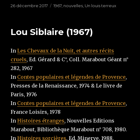
Publié
26 décembre 2017
Étiquettes
1967
,
nouvelles
,
Un louis terreux
le
Lou Siblaire (1967)
In
Les Chevaux de la Nuit, et autres récits
cruels
, Ed. Gérard & C°, Coll. Marabout Géant n°
282, 1967
In
Contes populaires et légendes de Provence
,
Presses de la Renaissance, 1974 & Le livre de
Paris, 1976
In
Contes populaires et légendes de Provence
,
France Loisirs, 1978
In
Histoires étranges
, Nouvelles Editions
Marabout, Bibliothèque Marabout n° 708, 1980.
In
Histoires sorcières
, Ed. Minerve, 1988.