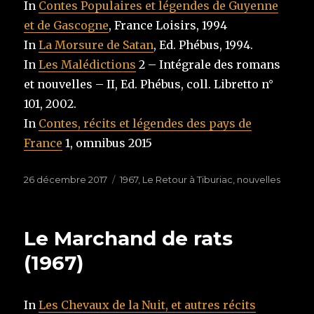
In
Contes Populaires et légendes de Guyenne
et de Gascogne
, France Loisirs, 1994
In
La Morsure de Satan
, Ed. Phébus, 1994.
In
Les Malédictions
2 – Intégrale des romans
et nouvelles – II, Ed. Phébus, coll. Libretto n°
101, 2002.
In
Contes, récits et légendes des pays de
France
1, omnibus 2015
Publié
26 décembre 2017
Étiquettes
1967
,
Le Retour à Tiburiac
,
nouvelles
le
Le Marchand de rats
(1967)
In
Les Chevaux de la Nuit, et autres récits