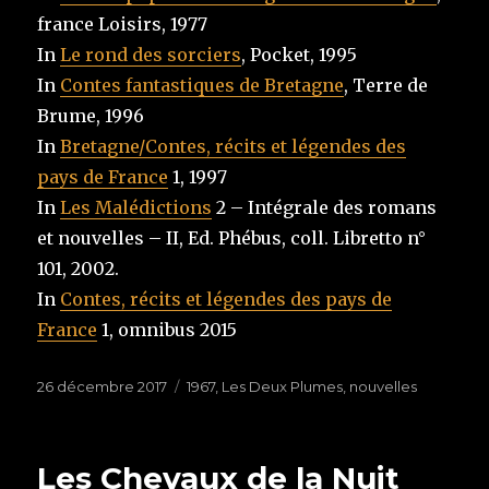
france Loisirs, 1977
In
Le rond des sorciers
, Pocket, 1995
In
Contes fantastiques de Bretagne
, Terre de
Brume, 1996
In
Bretagne/Contes, récits et légendes des
pays de France
1, 1997
In
Les Malédictions
2 – Intégrale des romans
et nouvelles – II, Ed. Phébus, coll. Libretto n°
101, 2002.
In
Contes, récits et légendes des pays de
France
1, omnibus 2015
Publié
26 décembre 2017
Étiquettes
1967
,
Les Deux Plumes
,
nouvelles
le
Les Chevaux de la Nuit