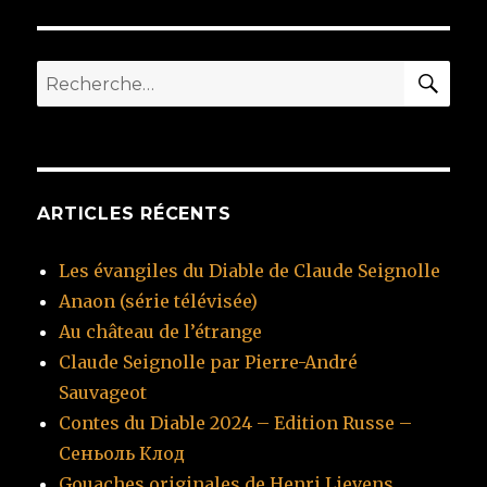
RE
Recherche
pour
:
ARTICLES RÉCENTS
Les évangiles du Diable de Claude Seignolle
Anaon (série télévisée)
Au château de l’étrange
Claude Seignolle par Pierre-André
Sauvageot
Contes du Diable 2024 – Edition Russe –
Сеньоль Клод
Gouaches originales de Henri Lievens