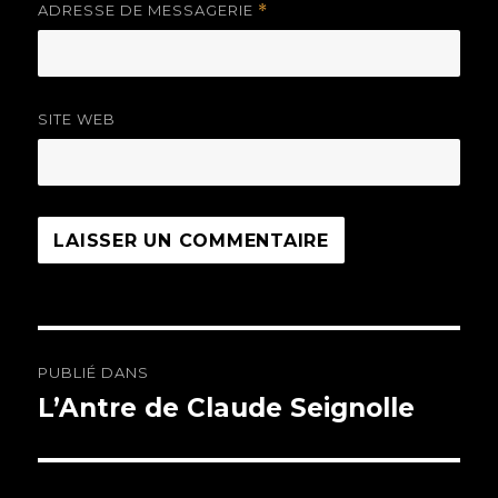
ADRESSE DE MESSAGERIE
*
SITE WEB
Navigation
PUBLIÉ DANS
de
L’Antre de Claude Seignolle
l’article