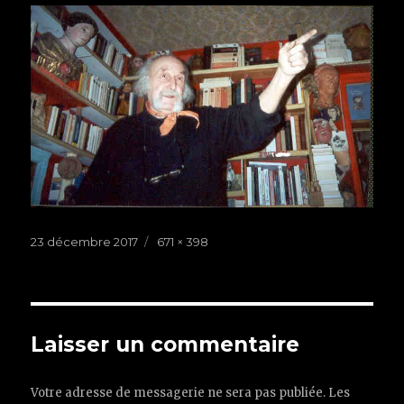
Publié
23 décembre 2017
Taille
671 × 398
le
réelle
Laisser un commentaire
Votre adresse de messagerie ne sera pas publiée.
Les