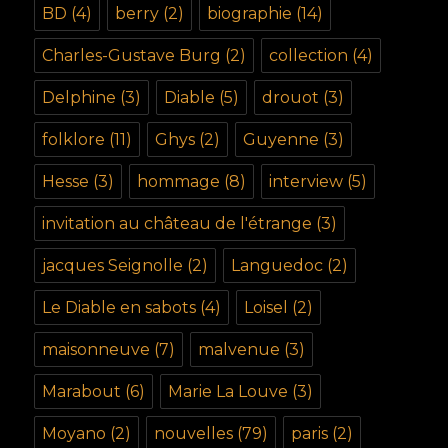
BD
(4)
berry
(2)
biographie
(14)
Charles-Gustave Burg
(2)
collection
(4)
Delphine
(3)
Diable
(5)
drouot
(3)
folklore
(11)
Ghys
(2)
Guyenne
(3)
Hesse
(3)
hommage
(8)
interview
(5)
invitation au château de l'étrange
(3)
jacques Seignolle
(2)
Languedoc
(2)
Le Diable en sabots
(4)
Loisel
(2)
maisonneuve
(7)
malvenue
(3)
Marabout
(6)
Marie La Louve
(3)
Moyano
(2)
nouvelles
(79)
paris
(2)