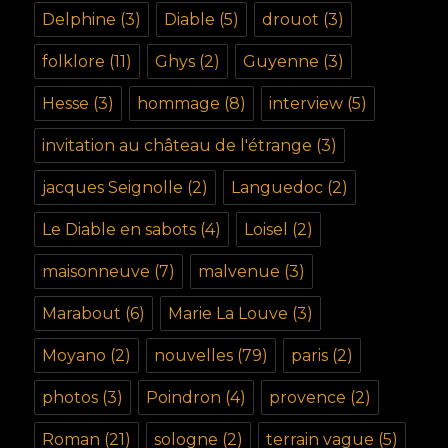
Delphine
(3)
Diable
(5)
drouot
(3)
folklore
(11)
Ghys
(2)
Guyenne
(3)
Hesse
(3)
hommage
(8)
interview
(5)
invitation au château de l'étrange
(3)
jacques Seignolle
(2)
Languedoc
(2)
Le Diable en sabots
(4)
Loisel
(2)
maisonneuve
(7)
malvenue
(3)
Marabout
(6)
Marie La Louve
(3)
Moyano
(2)
nouvelles
(79)
paris
(2)
photos
(3)
Poindron
(4)
provence
(2)
Roman
(21)
sologne
(2)
terrain vague
(5)