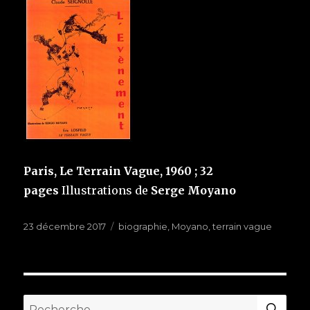
Paris, Le Terrain Vague, 1960 ; 32
pages
Illustrations de
Serge Moyano
Publié
23 décembre 2017
Étiquettes
biographie
,
Moyano
,
terrain vague
le
RE
Recherche