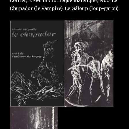
Coffret, E.P.M. Bibliothèque maléfique, 1960, Le
Chupador (le Vampire). Le Gâloup (loup-garou)