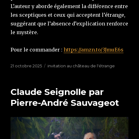
L’auteur y aborde également la différence entre
les sceptiques et ceux qui acceptent l’étrange,
suggérant que l’absence d’explication renforce
le mystère.
Pour le commander :
https://amzn.to/3JmuE6s
Publié
21 octobre 2025
Étiquettes
invitation au château de l'étrange
le
Claude Seignolle par
Pierre-André Sauvageot