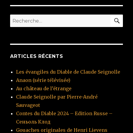
SUIV
articles
ANT
E
RE
Recherche
pour
:
ARTICLES RÉCENTS
Les évangiles du Diable de Claude Seignolle
Anaon (série télévisée)
Au château de l’étrange
Claude Seignolle par Pierre-André
Sauvageot
Contes du Diable 2024 – Edition Russe –
Сеньоль Клод
Gouaches originales de Henri Lievens