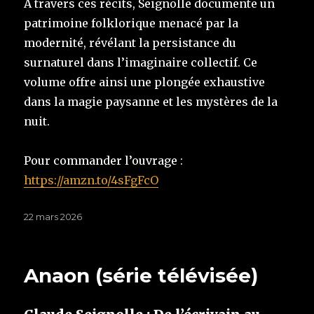
À travers ces récits, Seignolle documente un
patrimoine folklorique menacé par la
modernité, révélant la persistance du
surnaturel dans l’imaginaire collectif. Ce
volume offre ainsi une plongée exhaustive
dans la magie paysanne et les mystères de la
nuit.
Pour commander l’ouvrage :
https://amzn.to/4sFgFcO
Publié
22 mars 2026
le
Anaon (série télévisée)