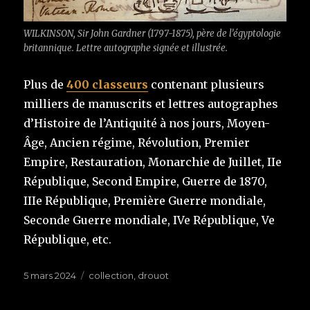
WILKINSON, Sir John Gardner (1797-1875), père de l’égyptologie
britannique. Lettre autographe signée et illustrée.
Plus de
4
00 classeurs
contenant plusieurs
milliers de manuscrits et lettres autographes
d’Histoire de l’Antiquité à nos jours, Moyen-
Âge, Ancien régime, Révolution, Premier
Empire, Restauration, Monarchie de Juillet, IIe
République, Second Empire, Guerre de 1870,
IIIe République, Première Guerre mondiale,
Seconde Guerre mondiale, IVe République, Ve
République, etc.
Publié
5 mars 2024
Étiquettes
collection
,
drouot
le