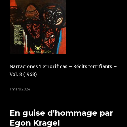
Narraciones Terrorificas – Récits terrifiants –
Vol. 8 (1968)
Publié
1 mars 2024
le
En guise d’hommage par
Egon Kragel