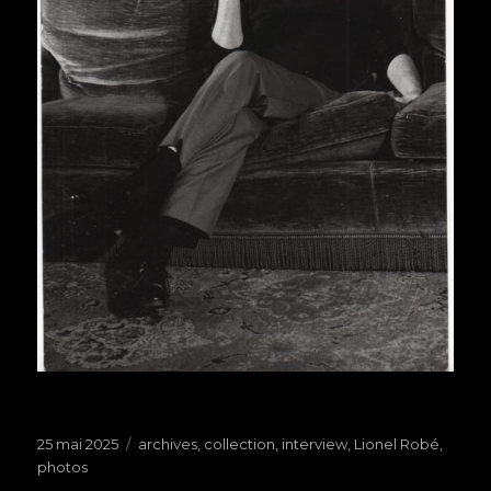
Publié
25 mai 2025
Étiquettes
archives
,
collection
,
interview
,
Lionel Robé
,
le
photos