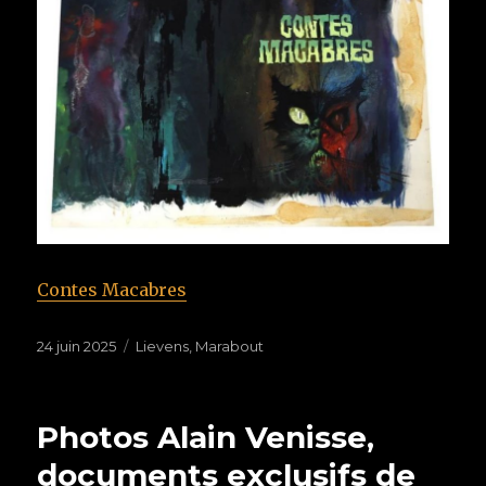
Contes Macabres
Publié
24 juin 2025
Étiquettes
Lievens
,
Marabout
le
Photos Alain Venisse,
documents exclusifs de