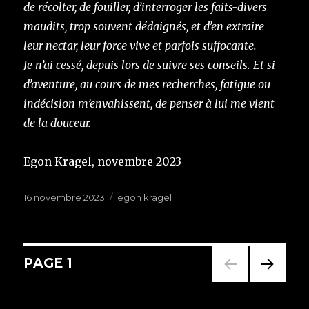
de récolter, de fouiller, d’interroger les faits-divers
maudits, trop souvent dédaignés, et d’en extraire
leur nectar, leur force vive et parfois suffocante.
Je n’ai cessé, depuis lors de suivre ses conseils. Et si
d’aventure, au cours de mes recherches, fatigue ou
indécision m’envahissent, de penser à lui me vient
de la douceur.
Egon Kragel, novembre 2023
Publié
16 novembre 2023
Étiquettes
egon kragel
le
Navigation
PAGE
1
PAG
des
E