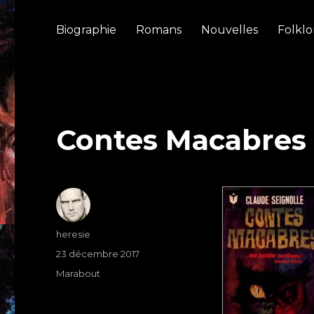
Biographie
Romans
Nouvelles
Folklo
Contes Macabres
Auteur
heresie
Publié
23 décembre 2017
le
Étiquettes
Marabout