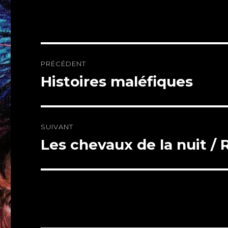
Navigation
PRÉCÉDENT
de
Histoires maléfiques
Article
précédent :
l’article
SUIVANT
Les chevaux de la nuit / 
Article
suivant :