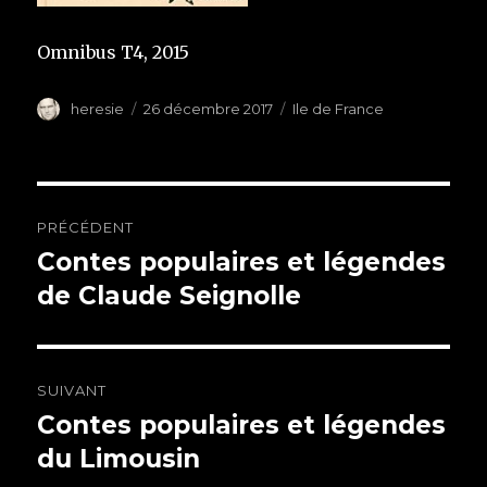
Omnibus T4, 2015
Auteur
heresie
Publié
26 décembre 2017
Étiquettes
Ile de France
le
Navigation
PRÉCÉDENT
de
Contes populaires et légendes
Article
de Claude Seignolle
précédent :
l’article
SUIVANT
Contes populaires et légendes
Article
du Limousin
suivant :