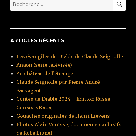
RE
Recherche
pour
:
ARTICLES RÉCENTS
Les évangiles du Diable de Claude Seignolle
Anaon (série télévisée)
Au château de l’étrange
Claude Seignolle par Pierre-André
Sauvageot
Contes du Diable 2024 – Edition Russe –
Сеньоль Клод
Gouaches originales de Henri Lievens
Photos Alain Venisse, documents exclusifs
de Robé Lionel