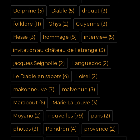
Delphine
(3)
Diable
(5)
drouot
(3)
folklore
(11)
Ghys
(2)
Guyenne
(3)
Hesse
(3)
hommage
(8)
interview
(5)
invitation au château de l'étrange
(3)
jacques Seignolle
(2)
Languedoc
(2)
Le Diable en sabots
(4)
Loisel
(2)
maisonneuve
(7)
malvenue
(3)
Marabout
(6)
Marie La Louve
(3)
Moyano
(2)
nouvelles
(79)
paris
(2)
photos
(3)
Poindron
(4)
provence
(2)