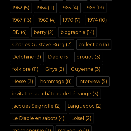
1962
(5)
1964
(11)
1965
(4)
1966
(13)
1967
(13)
1969
(4)
1970
(7)
1974
(10)
BD
(4)
berry
(2)
biographie
(14)
Charles-Gustave Burg
(2)
collection
(4)
Delphine
(3)
Diable
(5)
drouot
(3)
folklore
(11)
Ghys
(2)
Guyenne
(3)
Hesse
(3)
hommage
(8)
interview
(5)
invitation au château de l'étrange
(3)
jacques Seignolle
(2)
Languedoc
(2)
Le Diable en sabots
(4)
Loisel
(2)
maisonneuve
(7)
malvenue
(3)