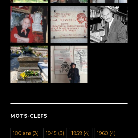
MOTS-CLEFS
100 ans
(3)
1945
(3)
1959
(4)
1960
(4)