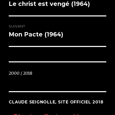
de
Le christ est vengé (1964)
Article
précédent :
l’article
SUIVANT
Mon Pacte (1964)
Article
suivant :
2000 / 2018
CLAUDE SEIGNOLLE, SITE OFFICIEL 2018