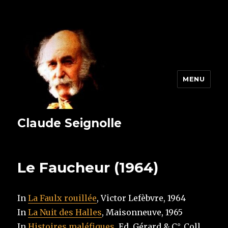
MENU
Claude Seignolle
Le Faucheur (1964)
In
La Faulx rouillée
, Victor Lefèbvre, 1964
In
La Nuit des Halles
, Maisonneuve, 1965
In
Histoires maléfiques
, Ed. Gérard & C°, Coll.