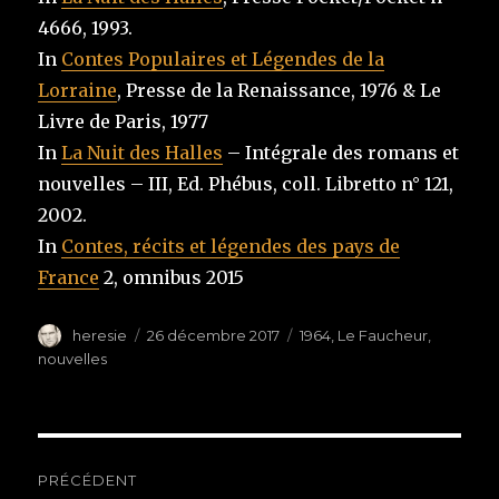
4666, 1993.
In
Contes Populaires et Légendes de la
Lorraine
, Presse de la Renaissance, 1976 & Le
Livre de Paris, 1977
In
La Nuit des Halles
– Intégrale des romans et
nouvelles – III, Ed. Phébus, coll. Libretto n° 121,
2002.
In
Contes, récits et légendes des pays de
France
2, omnibus 2015
Auteur
heresie
Publié
26 décembre 2017
Étiquettes
1964
,
Le Faucheur
,
le
nouvelles
Navigation
PRÉCÉDENT