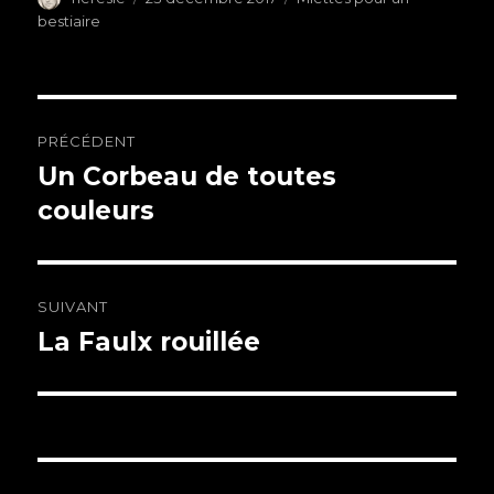
le
bestiaire
Navigation
PRÉCÉDENT
de
Un Corbeau de toutes
Article
couleurs
précédent :
l’article
SUIVANT
La Faulx rouillée
Article
suivant :