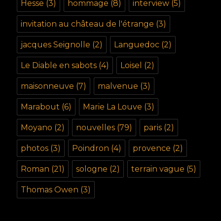
Hesse
(3)
hommage
(8)
interview
(5)
invitation au château de l'étrange
(3)
jacques Seignolle
(2)
Languedoc
(2)
Le Diable en sabots
(4)
Loisel
(2)
maisonneuve
(7)
malvenue
(3)
Marabout
(6)
Marie La Louve
(3)
Moyano
(2)
nouvelles
(79)
paris
(2)
photos
(3)
Poindron
(4)
provence
(2)
Roman
(21)
sologne
(2)
terrain vague
(5)
Thomas Owen
(3)