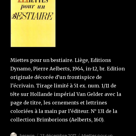
Miettes pour un bestiaire. Liège, Editions
Dynamo, Pierre Aelberts, 1964, in-12, br. Edition
originale décorée d’un frontispice de
l’écrivain. Tirage limité à 51 ex. num. 1/11 de
tête sur Hollande impérial Van Gelder avec la
page de titre, les ornements et lettrines
coloriées à la main par l’éditeur. N° 131 de la
collection Brimborions (Aelberts, 160).
Auteur
heresie
Publié
23 décembre 2017
Étiquettes
Miettes pour un