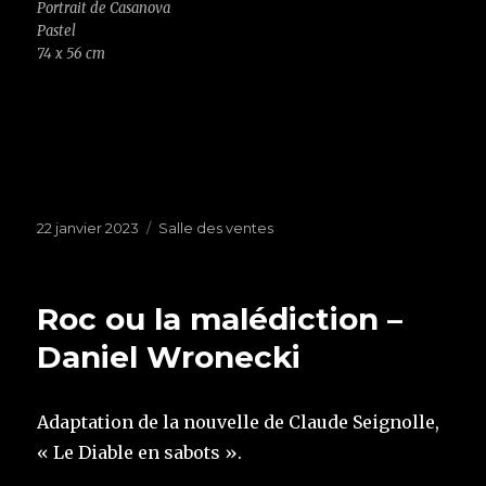
Portrait de Casanova
Pastel
74 x 56 cm
Publié
22 janvier 2023
Étiquettes
Salle des ventes
le
Roc ou la malédiction –
Daniel Wronecki
Adaptation de la nouvelle de Claude Seignolle,
« Le Diable en sabots ».