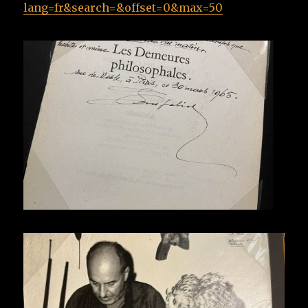
lang=fr&search=&offset=0&max=50