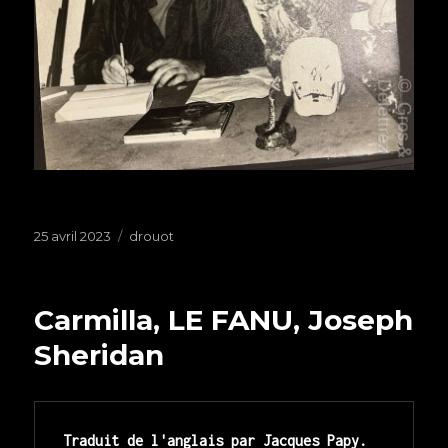
Publié
25 avril 2023
Étiquettes
drouot
le
Carmilla, LE FANU, Joseph
Sheridan
Traduit de l'anglais par Jacques Papy. 