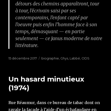
détours des chemins apparaîtront, tour
à tour, l’écrivain saisi par ses
contemporains, l’enfant capté par
l’oeuvre puis enfin l’homme face à son
temps, démasquant — en partie
seulement — ce Janus moderne de notre
littérature.
Publié
15 décembre 2017
Étiquettes
biographie
,
Ghys
,
Labbé
,
ODS
le
Un hasard minutieux
(1974)
Rue Réaumur, dans ce bureau de tabac dont on
ravale la façade à l’aide d’un échafaudage en