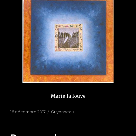
Marie la louve
Publié
16 décembre 2017
Étiquettes
Guyonneau
le