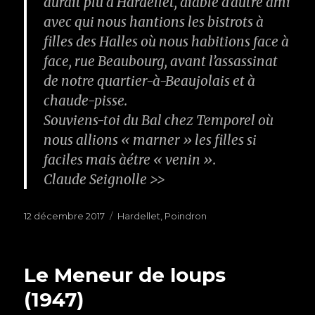
aurait plu à Hardellet, diable d’autre ami
avec qui nous hantions les bistrots à
filles des Halles où nous habitions face à
face, rue Beaubourg, avant l’assassinat
de notre quartier-à-Beaujolais et à
chaude-pisse.
Souviens-toi du Bal chez Temporel où
nous allions « marner » les filles si
faciles mais àétre « venin ».
Claude
Seignolle
>>
Publié
12 décembre 2017
Étiquettes
Hardellet
,
Poindron
le
Le Meneur de loups
(1947)