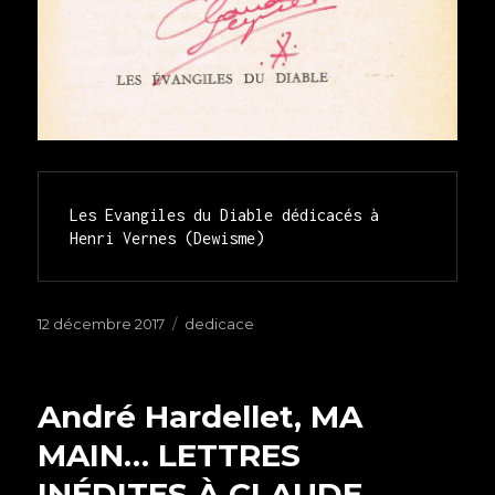
Les Evangiles du Diable dédicacés à 
Henri Vernes (Dewisme)
Publié
12 décembre 2017
Étiquettes
dedicace
le
André Hardellet, MA
MAIN… LETTRES
INÉDITES À CLAUDE