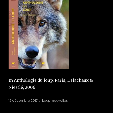
In Anthologie du loup. Paris, Delachaux &
Niestlé, 2006
Publié
12 décembre 2017
Étiquettes
Loup
,
nouvelles
le