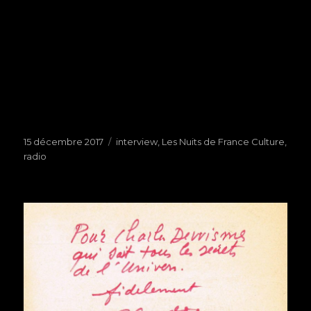
Publié
15 décembre 2017
Étiquettes
interview
,
Les Nuits de France Culture
,
le
radio