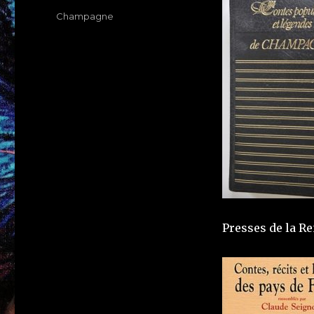
le
Étiquettes
Champagne
Presses de la R