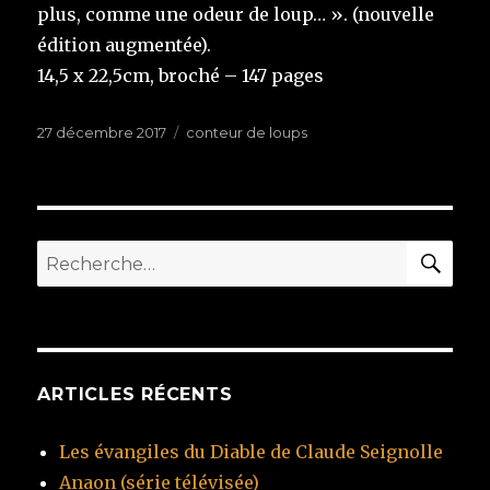
plus, comme une odeur de loup… ». (nouvelle
édition augmentée).
14,5 x 22,5cm, broché – 147 pages
Publié
27 décembre 2017
Étiquettes
conteur de loups
le
RE
Recherche
pour
:
ARTICLES RÉCENTS
Les évangiles du Diable de Claude Seignolle
Anaon (série télévisée)