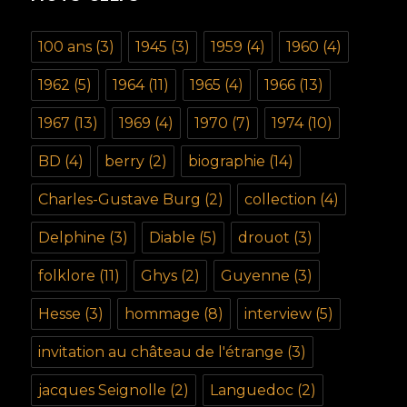
100 ans
(3)
1945
(3)
1959
(4)
1960
(4)
1962
(5)
1964
(11)
1965
(4)
1966
(13)
1967
(13)
1969
(4)
1970
(7)
1974
(10)
BD
(4)
berry
(2)
biographie
(14)
Charles-Gustave Burg
(2)
collection
(4)
Delphine
(3)
Diable
(5)
drouot
(3)
folklore
(11)
Ghys
(2)
Guyenne
(3)
Hesse
(3)
hommage
(8)
interview
(5)
invitation au château de l'étrange
(3)
jacques Seignolle
(2)
Languedoc
(2)