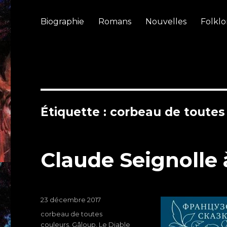
Biographie
Romans
Nouvelles
Folklo
Étiquette : corbeau de toutes
Claude Seignolle 
Publié
23 décembre 2017
le
Étiquettes
corbeau de toutes
couleurs
,
Gâloup
,
Le Diable