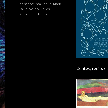
en sabots
,
malvenue
,
Marie
La Louve
,
nouvelles
,
Roman
,
Traduction
Contes, récits e