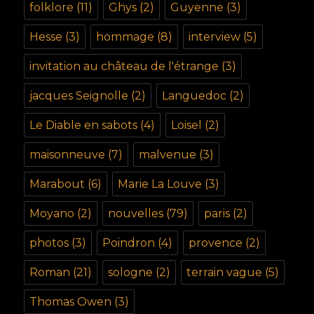
folklore
(11)
Ghys
(2)
Guyenne
(3)
Hesse
(3)
hommage
(8)
interview
(5)
invitation au château de l'étrange
(3)
jacques Seignolle
(2)
Languedoc
(2)
Le Diable en sabots
(4)
Loisel
(2)
maisonneuve
(7)
malvenue
(3)
Marabout
(6)
Marie La Louve
(3)
Moyano
(2)
nouvelles
(79)
paris
(2)
photos
(3)
Poindron
(4)
provence
(2)
Roman
(21)
sologne
(2)
terrain vague
(5)
Thomas Owen
(3)