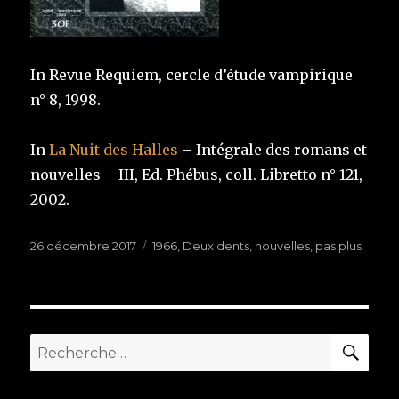
In Revue Requiem, cercle d’étude vampirique
n° 8, 1998.
In
La Nuit des Halles
– Intégrale des romans et
nouvelles – III, Ed. Phébus, coll. Libretto n° 121,
2002.
Publié
26 décembre 2017
Étiquettes
1966
,
Deux dents
,
nouvelles
,
pas plus
le
RE
Recherche
pour
: