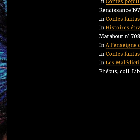
In
Contes popula
Renaissance 1976
In
Contes fantas
In
Histoires étr
Marabout n° 708,
In
A l’enseigne 
In
Contes fantas
In
Les Malédicti
Phébus, coll. Lib