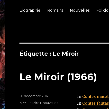
Biographie
Romans
Nouvelles
Folklo
Étiquette : Le Miroir
Le Miroir (1966)
Publié
26 décembre 2017
In
Contes maca
le
Étiquettes
1966
,
Le Miroir
,
nouvelles
In
Contes fantas