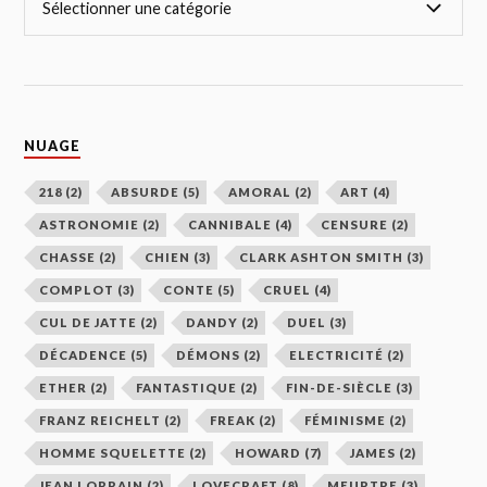
NUAGE
218
(2)
ABSURDE
(5)
AMORAL
(2)
ART
(4)
ASTRONOMIE
(2)
CANNIBALE
(4)
CENSURE
(2)
CHASSE
(2)
CHIEN
(3)
CLARK ASHTON SMITH
(3)
COMPLOT
(3)
CONTE
(5)
CRUEL
(4)
CUL DE JATTE
(2)
DANDY
(2)
DUEL
(3)
DÉCADENCE
(5)
DÉMONS
(2)
ELECTRICITÉ
(2)
ETHER
(2)
FANTASTIQUE
(2)
FIN-DE-SIÈCLE
(3)
FRANZ REICHELT
(2)
FREAK
(2)
FÉMINISME
(2)
HOMME SQUELETTE
(2)
HOWARD
(7)
JAMES
(2)
JEAN LORRAIN
(2)
LOVECRAFT
(8)
MEURTRE
(3)