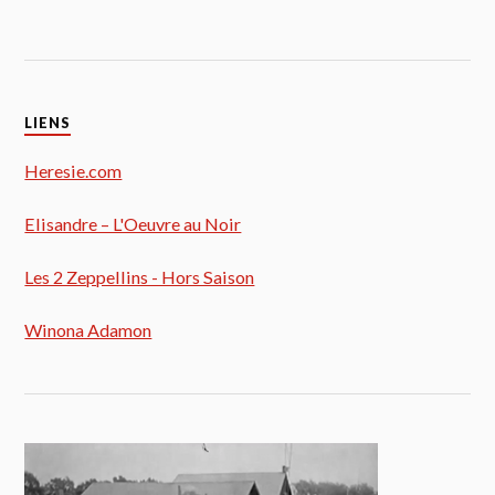
LIENS
Heresie.com
Elisandre – L'Oeuvre au Noir
Les 2 Zeppellins - Hors Saison
Winona Adamon