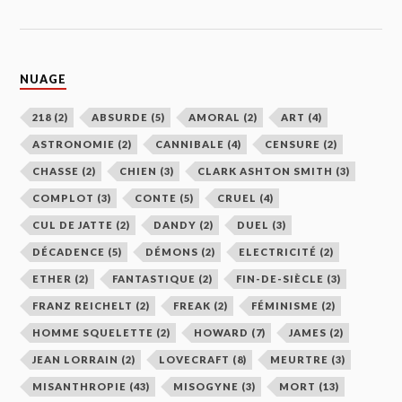
NUAGE
218
(2)
ABSURDE
(5)
AMORAL
(2)
ART
(4)
ASTRONOMIE
(2)
CANNIBALE
(4)
CENSURE
(2)
CHASSE
(2)
CHIEN
(3)
CLARK ASHTON SMITH
(3)
COMPLOT
(3)
CONTE
(5)
CRUEL
(4)
CUL DE JATTE
(2)
DANDY
(2)
DUEL
(3)
DÉCADENCE
(5)
DÉMONS
(2)
ELECTRICITÉ
(2)
ETHER
(2)
FANTASTIQUE
(2)
FIN-DE-SIÈCLE
(3)
FRANZ REICHELT
(2)
FREAK
(2)
FÉMINISME
(2)
HOMME SQUELETTE
(2)
HOWARD
(7)
JAMES
(2)
JEAN LORRAIN
(2)
LOVECRAFT
(8)
MEURTRE
(3)
MISANTHROPIE
(43)
MISOGYNE
(3)
MORT
(13)