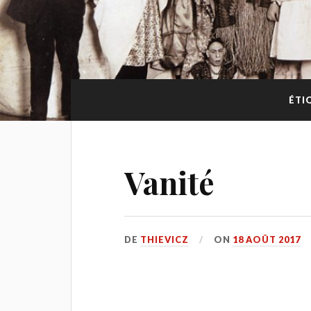
ÉTI
Vanité
DE
THIEVICZ
ON
18 AOÛT 2017