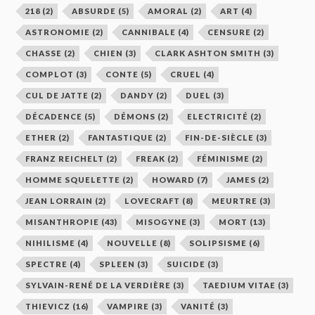
218
(2)
ABSURDE
(5)
AMORAL
(2)
ART
(4)
ASTRONOMIE
(2)
CANNIBALE
(4)
CENSURE
(2)
CHASSE
(2)
CHIEN
(3)
CLARK ASHTON SMITH
(3)
COMPLOT
(3)
CONTE
(5)
CRUEL
(4)
CUL DE JATTE
(2)
DANDY
(2)
DUEL
(3)
DÉCADENCE
(5)
DÉMONS
(2)
ELECTRICITÉ
(2)
ETHER
(2)
FANTASTIQUE
(2)
FIN-DE-SIÈCLE
(3)
FRANZ REICHELT
(2)
FREAK
(2)
FÉMINISME
(2)
HOMME SQUELETTE
(2)
HOWARD
(7)
JAMES
(2)
JEAN LORRAIN
(2)
LOVECRAFT
(8)
MEURTRE
(3)
MISANTHROPIE
(43)
MISOGYNE
(3)
MORT
(13)
NIHILISME
(4)
NOUVELLE
(8)
SOLIPSISME
(6)
SPECTRE
(4)
SPLEEN
(3)
SUICIDE
(3)
SYLVAIN-RENÉ DE LA VERDIÈRE
(3)
TAEDIUM VITAE
(3)
THIEVICZ
(16)
VAMPIRE
(3)
VANITÉ
(3)