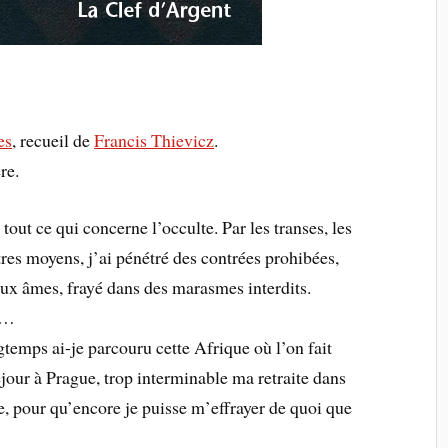
es
, recueil de
Francis Thievicz
.
re.
 tout ce qui concerne l’occulte. Par les transes, les
tres moyens, j’ai pénétré des contrées prohibées,
ux âmes, frayé dans des marasmes interdits.
e…
temps ai-je parcouru cette Afrique où l’on fait
éjour à Prague, trop interminable ma retraite dans
e, pour qu’encore je puisse m’effrayer de quoi que