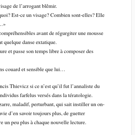
visage de l’arrogant blêmir.
oi? Est-ce un visage? Combien sont-elles? Elle
s…»
ncompréhensibles avant de régurgiter une mousse
ant quelque danse extatique.
ture et passe son temps libre à composer des
ins couard et sensible que lui…
cis Thievicz si ce n’est qu’il fut l’annaliste du
dividus farfelus versés dans la tératologie.
rre, maladif, perturbant, qui sait instiller un on-
ie d’en savoir toujours plus, de guetter
re un peu plus à chaque nouvelle lecture.