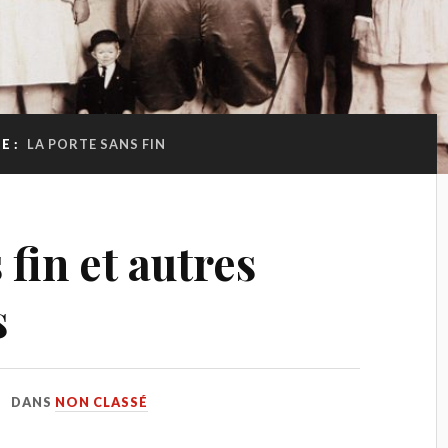
E :
LA PORTE SANS FIN
 fin et autres
s
DANS
NON CLASSÉ