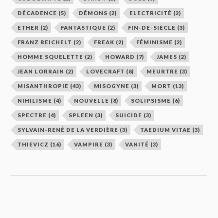
DÉCADENCE
(5)
DÉMONS
(2)
ELECTRICITÉ
(2)
ETHER
(2)
FANTASTIQUE
(2)
FIN-DE-SIÈCLE
(3)
FRANZ REICHELT
(2)
FREAK
(2)
FÉMINISME
(2)
HOMME SQUELETTE
(2)
HOWARD
(7)
JAMES
(2)
JEAN LORRAIN
(2)
LOVECRAFT
(8)
MEURTRE
(3)
MISANTHROPIE
(43)
MISOGYNE
(3)
MORT
(13)
NIHILISME
(4)
NOUVELLE
(8)
SOLIPSISME
(6)
SPECTRE
(4)
SPLEEN
(3)
SUICIDE
(3)
SYLVAIN-RENÉ DE LA VERDIÈRE
(3)
TAEDIUM VITAE
(3)
THIEVICZ
(16)
VAMPIRE
(3)
VANITÉ
(3)