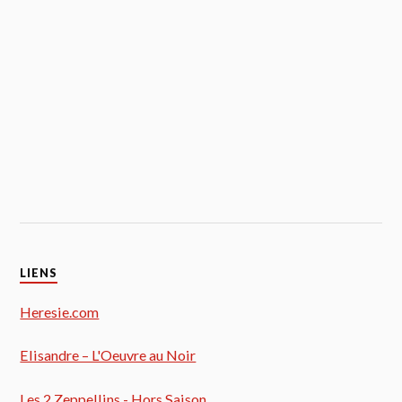
LIENS
Heresie.com
Elisandre – L'Oeuvre au Noir
Les 2 Zeppellins - Hors Saison