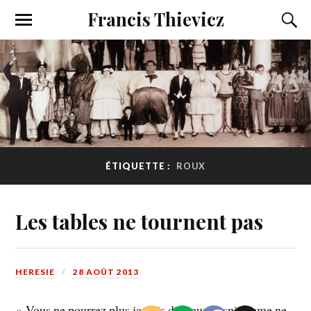
Francis Thievicz
ÉTIQUETTE :
ROUX
Les tables ne tournent pas
HERESIE
28 AOÛT 2013
« Vous ne pourrez plus jamais dire que le spiritisme ne