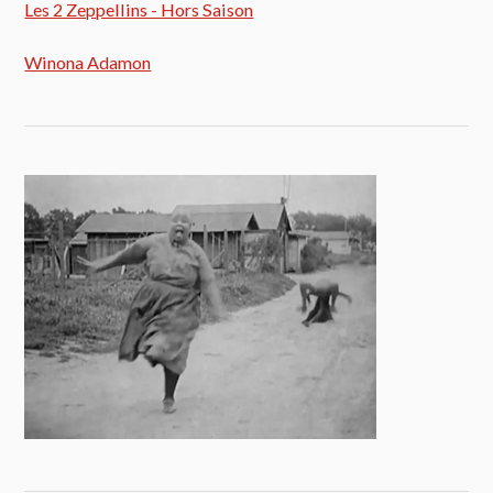
Les 2 Zeppellins - Hors Saison
Winona Adamon