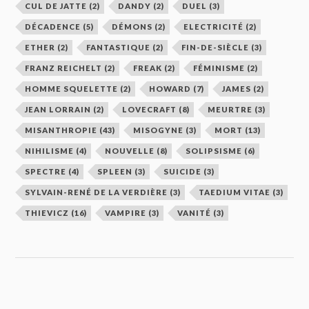
CUL DE JATTE
(2)
DANDY
(2)
DUEL
(3)
DÉCADENCE
(5)
DÉMONS
(2)
ELECTRICITÉ
(2)
ETHER
(2)
FANTASTIQUE
(2)
FIN-DE-SIÈCLE
(3)
FRANZ REICHELT
(2)
FREAK
(2)
FÉMINISME
(2)
HOMME SQUELETTE
(2)
HOWARD
(7)
JAMES
(2)
JEAN LORRAIN
(2)
LOVECRAFT
(8)
MEURTRE
(3)
MISANTHROPIE
(43)
MISOGYNE
(3)
MORT
(13)
NIHILISME
(4)
NOUVELLE
(8)
SOLIPSISME
(6)
SPECTRE
(4)
SPLEEN
(3)
SUICIDE
(3)
SYLVAIN-RENÉ DE LA VERDIÈRE
(3)
TAEDIUM VITAE
(3)
THIEVICZ
(16)
VAMPIRE
(3)
VANITÉ
(3)