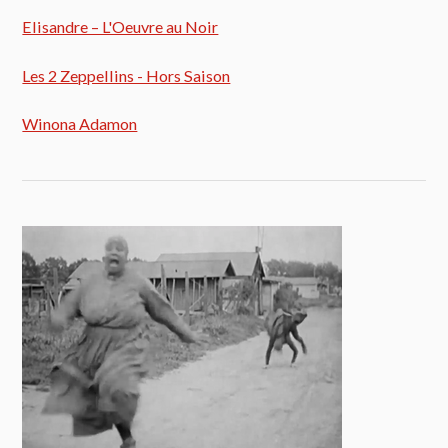
Elisandre – L'Oeuvre au Noir
Les 2 Zeppellins - Hors Saison
Winona Adamon