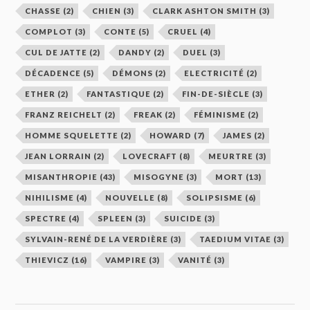
CHASSE
(2)
CHIEN
(3)
CLARK ASHTON SMITH
(3)
COMPLOT
(3)
CONTE
(5)
CRUEL
(4)
CUL DE JATTE
(2)
DANDY
(2)
DUEL
(3)
DÉCADENCE
(5)
DÉMONS
(2)
ELECTRICITÉ
(2)
ETHER
(2)
FANTASTIQUE
(2)
FIN-DE-SIÈCLE
(3)
FRANZ REICHELT
(2)
FREAK
(2)
FÉMINISME
(2)
HOMME SQUELETTE
(2)
HOWARD
(7)
JAMES
(2)
JEAN LORRAIN
(2)
LOVECRAFT
(8)
MEURTRE
(3)
MISANTHROPIE
(43)
MISOGYNE
(3)
MORT
(13)
NIHILISME
(4)
NOUVELLE
(8)
SOLIPSISME
(6)
SPECTRE
(4)
SPLEEN
(3)
SUICIDE
(3)
SYLVAIN-RENÉ DE LA VERDIÈRE
(3)
TAEDIUM VITAE
(3)
THIEVICZ
(16)
VAMPIRE
(3)
VANITÉ
(3)