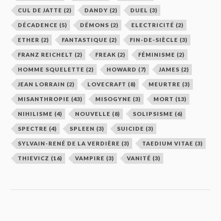
CUL DE JATTE
(2)
DANDY
(2)
DUEL
(3)
DÉCADENCE
(5)
DÉMONS
(2)
ELECTRICITÉ
(2)
ETHER
(2)
FANTASTIQUE
(2)
FIN-DE-SIÈCLE
(3)
FRANZ REICHELT
(2)
FREAK
(2)
FÉMINISME
(2)
HOMME SQUELETTE
(2)
HOWARD
(7)
JAMES
(2)
JEAN LORRAIN
(2)
LOVECRAFT
(8)
MEURTRE
(3)
MISANTHROPIE
(43)
MISOGYNE
(3)
MORT
(13)
NIHILISME
(4)
NOUVELLE
(8)
SOLIPSISME
(6)
SPECTRE
(4)
SPLEEN
(3)
SUICIDE
(3)
SYLVAIN-RENÉ DE LA VERDIÈRE
(3)
TAEDIUM VITAE
(3)
THIEVICZ
(16)
VAMPIRE
(3)
VANITÉ
(3)