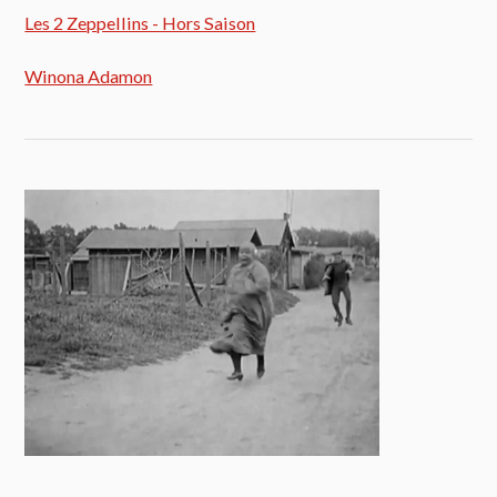
Les 2 Zeppellins - Hors Saison
Winona Adamon