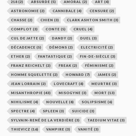
218
(2)
ABSURDE
(5)
AMORAL
(2)
ART
(4)
ASTRONOMIE
(2)
CANNIBALE
(4)
CENSURE
(2)
CHASSE
(2)
CHIEN
(3)
CLARK ASHTON SMITH
(3)
COMPLOT
(3)
CONTE
(5)
CRUEL
(4)
CUL DE JATTE
(2)
DANDY
(2)
DUEL
(3)
DÉCADENCE
(5)
DÉMONS
(2)
ELECTRICITÉ
(2)
ETHER
(2)
FANTASTIQUE
(2)
FIN-DE-SIÈCLE
(3)
FRANZ REICHELT
(2)
FREAK
(2)
FÉMINISME
(2)
HOMME SQUELETTE
(2)
HOWARD
(7)
JAMES
(2)
JEAN LORRAIN
(2)
LOVECRAFT
(8)
MEURTRE
(3)
MISANTHROPIE
(43)
MISOGYNE
(3)
MORT
(13)
NIHILISME
(4)
NOUVELLE
(8)
SOLIPSISME
(6)
SPECTRE
(4)
SPLEEN
(3)
SUICIDE
(3)
SYLVAIN-RENÉ DE LA VERDIÈRE
(3)
TAEDIUM VITAE
(3)
THIEVICZ
(16)
VAMPIRE
(3)
VANITÉ
(3)