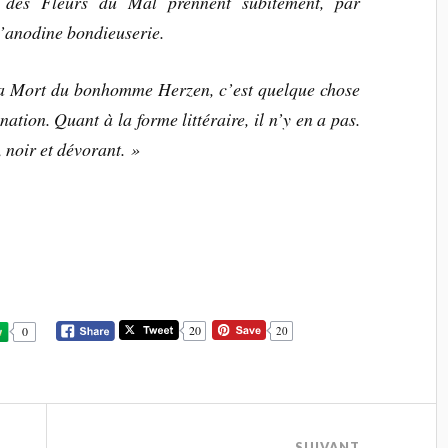
ies des Fleurs du Mal prennent subitement, par
’anodine bondieuserie.
la Mort du bonhomme Herzen, c’est quelque chose
ion. Quant à la forme littéraire, il n’y en a pas.
, noir et dévorant. »
20
0
20
SUIVANT