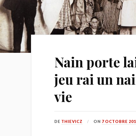
Nain porte la
jeu rai un nai
vie
DE
THIEVICZ
ON
7 OCTOBRE 201