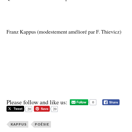
Franz Kappus (modestement amélioré par F. Thievicz)
Please follow and like us:
0
20
20
KAPPUS
POÉSIE