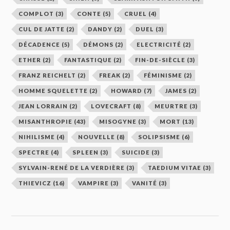
COMPLOT
(3)
CONTE
(5)
CRUEL
(4)
CUL DE JATTE
(2)
DANDY
(2)
DUEL
(3)
DÉCADENCE
(5)
DÉMONS
(2)
ELECTRICITÉ
(2)
ETHER
(2)
FANTASTIQUE
(2)
FIN-DE-SIÈCLE
(3)
FRANZ REICHELT
(2)
FREAK
(2)
FÉMINISME
(2)
HOMME SQUELETTE
(2)
HOWARD
(7)
JAMES
(2)
JEAN LORRAIN
(2)
LOVECRAFT
(8)
MEURTRE
(3)
MISANTHROPIE
(43)
MISOGYNE
(3)
MORT
(13)
NIHILISME
(4)
NOUVELLE
(8)
SOLIPSISME
(6)
SPECTRE
(4)
SPLEEN
(3)
SUICIDE
(3)
SYLVAIN-RENÉ DE LA VERDIÈRE
(3)
TAEDIUM VITAE
(3)
THIEVICZ
(16)
VAMPIRE
(3)
VANITÉ
(3)