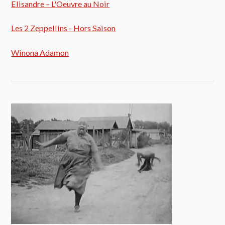
Elisandre – L'Oeuvre au Noir
Les 2 Zeppellins - Hors Saison
Winona Adamon