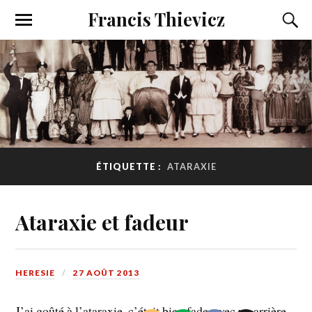
Francis Thievicz
ÉTIQUETTE :
ATARAXIE
Ataraxie et fadeur
HERESIE
27 AOÛT 2013
J’ai goûté à l’ataraxie, c’était bien fade, avec un arrière-