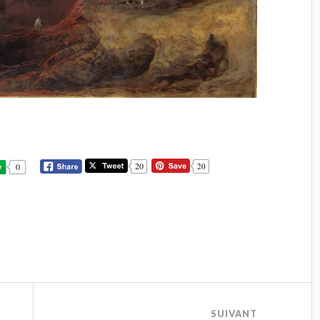
20
0
20
SUIVANT