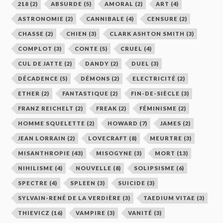
218
(2)
ABSURDE
(5)
AMORAL
(2)
ART
(4)
ASTRONOMIE
(2)
CANNIBALE
(4)
CENSURE
(2)
CHASSE
(2)
CHIEN
(3)
CLARK ASHTON SMITH
(3)
COMPLOT
(3)
CONTE
(5)
CRUEL
(4)
CUL DE JATTE
(2)
DANDY
(2)
DUEL
(3)
DÉCADENCE
(5)
DÉMONS
(2)
ELECTRICITÉ
(2)
ETHER
(2)
FANTASTIQUE
(2)
FIN-DE-SIÈCLE
(3)
FRANZ REICHELT
(2)
FREAK
(2)
FÉMINISME
(2)
HOMME SQUELETTE
(2)
HOWARD
(7)
JAMES
(2)
JEAN LORRAIN
(2)
LOVECRAFT
(8)
MEURTRE
(3)
MISANTHROPIE
(43)
MISOGYNE
(3)
MORT
(13)
NIHILISME
(4)
NOUVELLE
(8)
SOLIPSISME
(6)
SPECTRE
(4)
SPLEEN
(3)
SUICIDE
(3)
SYLVAIN-RENÉ DE LA VERDIÈRE
(3)
TAEDIUM VITAE
(3)
THIEVICZ
(16)
VAMPIRE
(3)
VANITÉ
(3)