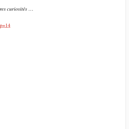
res curiosités
…
?p=14