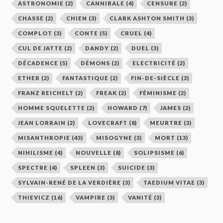
ASTRONOMIE
(2)
CANNIBALE
(4)
CENSURE
(2)
CHASSE
(2)
CHIEN
(3)
CLARK ASHTON SMITH
(3)
COMPLOT
(3)
CONTE
(5)
CRUEL
(4)
CUL DE JATTE
(2)
DANDY
(2)
DUEL
(3)
DÉCADENCE
(5)
DÉMONS
(2)
ELECTRICITÉ
(2)
ETHER
(2)
FANTASTIQUE
(2)
FIN-DE-SIÈCLE
(3)
FRANZ REICHELT
(2)
FREAK
(2)
FÉMINISME
(2)
HOMME SQUELETTE
(2)
HOWARD
(7)
JAMES
(2)
JEAN LORRAIN
(2)
LOVECRAFT
(8)
MEURTRE
(3)
MISANTHROPIE
(43)
MISOGYNE
(3)
MORT
(13)
NIHILISME
(4)
NOUVELLE
(8)
SOLIPSISME
(6)
SPECTRE
(4)
SPLEEN
(3)
SUICIDE
(3)
SYLVAIN-RENÉ DE LA VERDIÈRE
(3)
TAEDIUM VITAE
(3)
THIEVICZ
(16)
VAMPIRE
(3)
VANITÉ
(3)