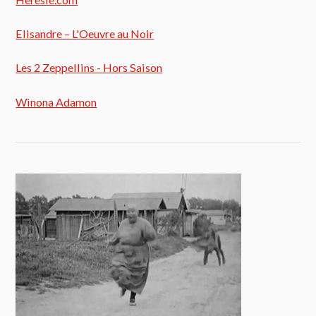
Elisandre – L'Oeuvre au Noir
Les 2 Zeppellins - Hors Saison
Winona Adamon