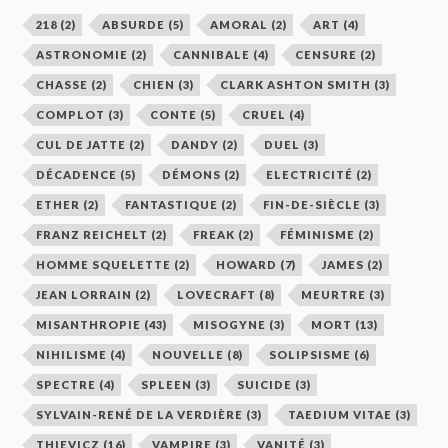
218
(2)
ABSURDE
(5)
AMORAL
(2)
ART
(4)
ASTRONOMIE
(2)
CANNIBALE
(4)
CENSURE
(2)
CHASSE
(2)
CHIEN
(3)
CLARK ASHTON SMITH
(3)
COMPLOT
(3)
CONTE
(5)
CRUEL
(4)
CUL DE JATTE
(2)
DANDY
(2)
DUEL
(3)
DÉCADENCE
(5)
DÉMONS
(2)
ELECTRICITÉ
(2)
ETHER
(2)
FANTASTIQUE
(2)
FIN-DE-SIÈCLE
(3)
FRANZ REICHELT
(2)
FREAK
(2)
FÉMINISME
(2)
HOMME SQUELETTE
(2)
HOWARD
(7)
JAMES
(2)
JEAN LORRAIN
(2)
LOVECRAFT
(8)
MEURTRE
(3)
MISANTHROPIE
(43)
MISOGYNE
(3)
MORT
(13)
NIHILISME
(4)
NOUVELLE
(8)
SOLIPSISME
(6)
SPECTRE
(4)
SPLEEN
(3)
SUICIDE
(3)
SYLVAIN-RENÉ DE LA VERDIÈRE
(3)
TAEDIUM VITAE
(3)
THIEVICZ
(16)
VAMPIRE
(3)
VANITÉ
(3)