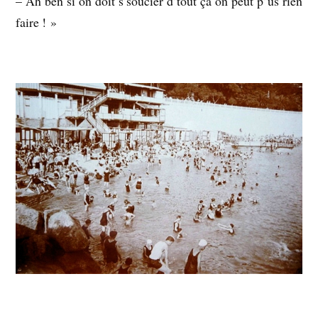
– Ah ben si on doit s’soucier d’tout ça on peut p’us rien
faire ! »