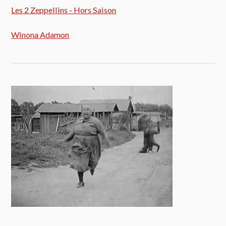
Les 2 Zeppellins - Hors Saison
Winona Adamon