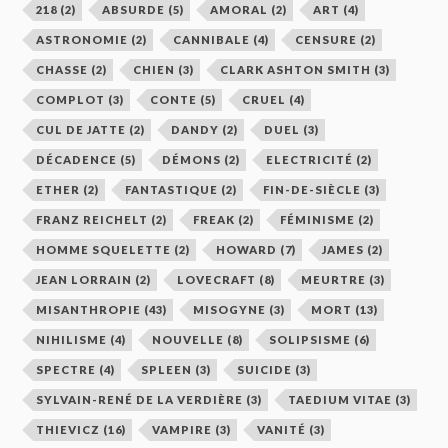
218
(2)
ABSURDE
(5)
AMORAL
(2)
ART
(4)
ASTRONOMIE
(2)
CANNIBALE
(4)
CENSURE
(2)
CHASSE
(2)
CHIEN
(3)
CLARK ASHTON SMITH
(3)
COMPLOT
(3)
CONTE
(5)
CRUEL
(4)
CUL DE JATTE
(2)
DANDY
(2)
DUEL
(3)
DÉCADENCE
(5)
DÉMONS
(2)
ELECTRICITÉ
(2)
ETHER
(2)
FANTASTIQUE
(2)
FIN-DE-SIÈCLE
(3)
FRANZ REICHELT
(2)
FREAK
(2)
FÉMINISME
(2)
HOMME SQUELETTE
(2)
HOWARD
(7)
JAMES
(2)
JEAN LORRAIN
(2)
LOVECRAFT
(8)
MEURTRE
(3)
MISANTHROPIE
(43)
MISOGYNE
(3)
MORT
(13)
NIHILISME
(4)
NOUVELLE
(8)
SOLIPSISME
(6)
SPECTRE
(4)
SPLEEN
(3)
SUICIDE
(3)
SYLVAIN-RENÉ DE LA VERDIÈRE
(3)
TAEDIUM VITAE
(3)
THIEVICZ
(16)
VAMPIRE
(3)
VANITÉ
(3)